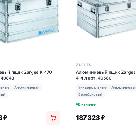
ZARGES
вый ящик Zarges К 470
Алюминиевый ящик Zarges
. 40843
414 л арт. 40580
льные
Алюминиевая
Универсальные
Алюминиева
тый
Серебристый
В наличии
3
₽
187 323
₽