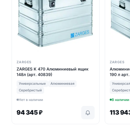
ZARGES
ZARGES
ZARGES K 470 Алюминиевый ящик
Алюминие
148л (арт. 40839)
190 л арт
Универсальные
Алюминиевая
Универса
Серебристый
Серебрис
Нет в наличии
В наличии
94 345
₽
113 94