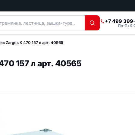
+7 499 399
Пн–Пт 9:
 Zarges К 470 157 л арт. 40565
нки
Стремянки
тремянки
Стремянки с широкими
ступенями
70 157 л арт. 40565
е стремянки
Стремянки
ческие
телескопические
алюминиевые
нальные
Универсальные стремянки
 с поручнем