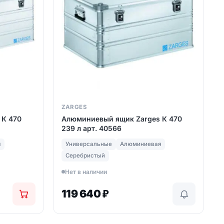
ZARGES
 К 470
Алюминиевый ящик Zarges К 470
239 л арт. 40566
я
Универсальные
Алюминиевая
Серебристый
Нет в наличии
119 640
₽