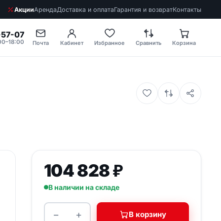
Акции
Аренда
Доставка и оплата
Гарантия и возврат
Контакты
-57-07
00–18:00
Почта
Кабинет
Избранное
Сравнить
Корзина
104 828
₽
Нужен подбор
В наличии на складе
оборудования?
Подберём модели и
−
+
В корзину
Количество товара Алюминиевый ящик Zarges К 
рассчитаем стоимость под