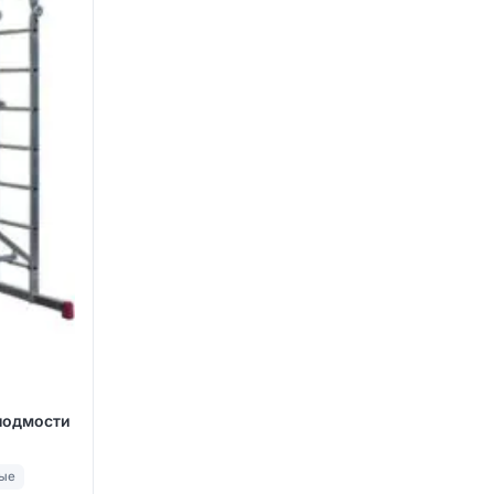
подмости
ые