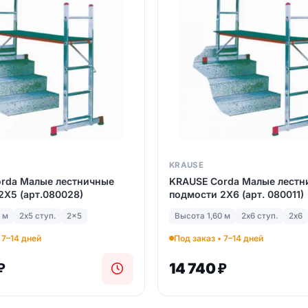
KRAUSE
rda Малые лестничные
KRAUSE Corda Малые лестн
2Х5 (арт.080028)
подмости 2Х6 (арт. 080011)
 м
2х5 ступ.
2x5
Высота 1,60 м
2х6 ступ.
2х6
 7–14 дней
Под заказ • 7–14 дней
₽
14 740
₽