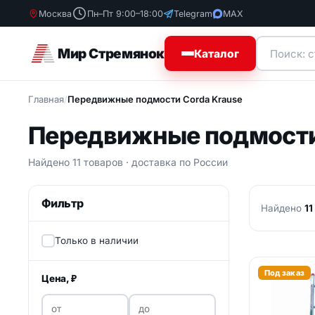
Москва
Пн–Пт 9:00–18:00
Telegram
MAX
Мир Стремянок
Каталог
Главная
/
Передвижные подмости Corda Krause
Стремянки
Стремя
Передвижные подмости
Бытовые с
Лестницы
Деревянны
Лестницы подставки
Найдено 11 товаров · доставка по России
Диэлектри
стремянки
Вышки-туры
Фильтр
Профессио
Найдено
11
стремянки
Строительные подмости
алюминиевые
Стремянки
Только в наличии
Шарнирные лестницы
Под заказ
Цена, ₽
Специальные лестницы