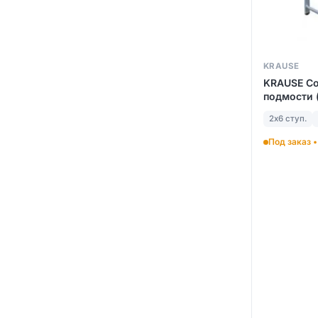
KRAUSE
KRAUSE C
подмости (
2х6 ступ.
Под заказ •