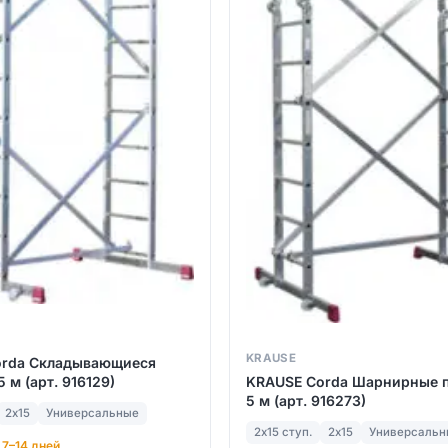
KRAUSE
orda Складывающиеся
KRAUSE Corda Шарнирные 
 м (арт. 916129)
5 м (арт. 916273)
2х15
Универсальные
2х15 ступ.
2х15
Универсальн
 7–14 дней