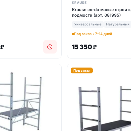
KRAUSE
Krause corda малые строит
подмости (арт. 081995)
Универсальные
Натуральный
Под заказ • 7–14 дней
0
₽
15 350
₽
Под заказ