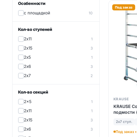
Особенности
Под заказ
с площадкой
10
Кол-во ступеней
2х11
1
2х15
3
2х5
1
2х6
3
2х7
2
Кол-во секций
KRAUSE
2x5
1
KRAUSE C
2х11
1
подмости (
2х15
3
2х7 ступ.
2х6
3
Под заказ •