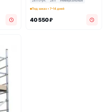
2х11 ступ.
2х11
Универсальные
Под заказ • 7–14 дней
40 550
₽