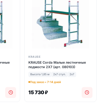
вашу задачу — за 15 минут.
Получить расчёт
Написать в Telegram
KRAUSE
ичные
KRAUSE Corda Малые лестничные
подмости 2Х7 (арт. 080103)
Высота 1,85 м
2х7 ступ.
2х7
Под заказ • 7–14 дней
15 730
₽