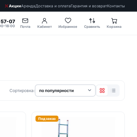
Акции
Аренда
Доставка и оплата
Гарантия и возврат
Контакты
-57-07
00–18:00
Почта
Кабинет
Избранное
Сравнить
Корзина
Сортировка:
Нужен подбор
Под заказ
оборудования?
Подберём модели и
рассчитаем стоимость под