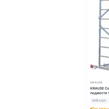
KRAUSE
KRAUSE C
подмости 5
2х15 ступ.
Под заказ •