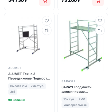
54 730
₽
73 260
₽
ALUMET
ALUMET Техно 3
Передвижные Подмости
SARAYLI
(арт. 4107)
Высота 2 м
2х6 ступ.
SARAYLI подмости
алюминиевые
2х6
передвижные 2х10 ступ.
10 ступ.
2х10
В наличии
(арт. 5160)
Универсальные