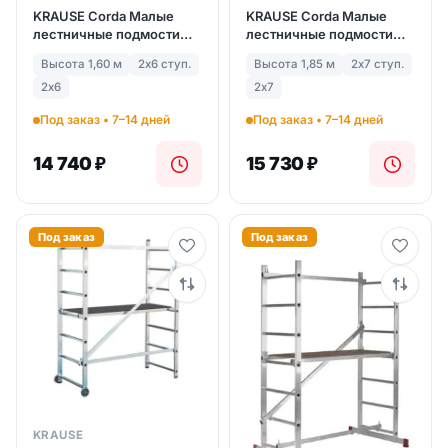
KRAUSE Corda Малые
KRAUSE Corda Малые
лестничные подмости
лестничные подмости
2Х6 (арт. 080011)
2Х7 (арт. 080103)
Высота 1,60 м
2х6 ступ.
Высота 1,85 м
2х7 ступ.
2х6
2х7
Под заказ • 7–14 дней
Под заказ • 7–14 дней
14 740
₽
15 730
₽
Под заказ
Под заказ
KRAUSE