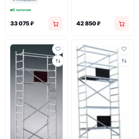
В наличии
33 075
₽
42 850
₽