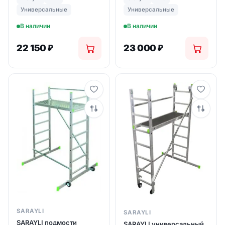
(арт. 5157)
(арт. 5158)
Универсальные
Универсальные
В наличии
В наличии
22 150
₽
23 000
₽
SARAYLI
SARAYLI
SARAYLI подмости
SARAYLI универсальный