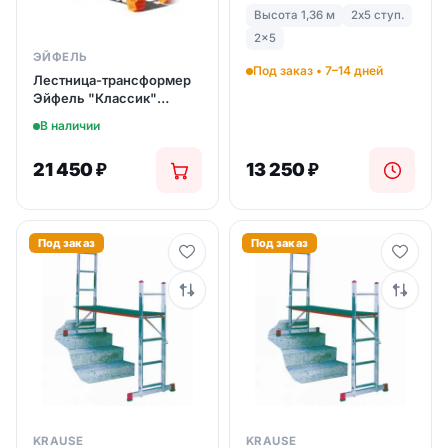
2Х5 (арт.080028)
Высота 1,36 м
2х5 ступ.
2x5
ЭЙФЕЛЬ
Под заказ • 7–14 дней
Лестница-трансформер
Эйфель "Классик"
2Х4+2Х5 (арт. 045502)
В наличии
21 450
₽
13 250
₽
Под заказ
Под заказ
KRAUSE
KRAUSE