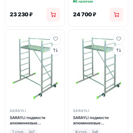
В наличии
23 230
₽
24 700
₽
SARAYLI
SARAYLI
SARAYLI подмости
SARAYLI подмости
алюминиевые
алюминиевые
передвижные 2х7 ступ.
передвижные 2х8 ступ.
7 ступ.
2х7
8 ступ.
2х8