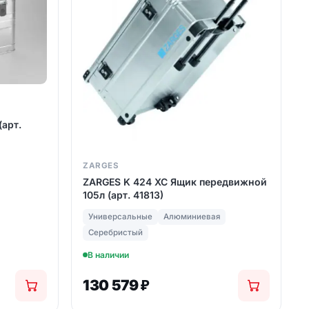
вашу задачу — за 15 минут.
Получить расчёт
Написать в Telegram
арт.
ZARGES
ZARGES K 424 XC Ящик передвижной
105л (арт. 41813)
Универсальные
Алюминиевая
Серебристый
В наличии
130 579
₽