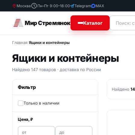
Москва
Пн–Пт 9:00–18:00
Telegram
MAX
Мир Стремянок
Каталог
Главная
/
Ящики и контейнеры
Стремянки
Стремя
Ящики и контейнеры
Бытовые с
Лестницы
Деревянны
Лестницы подставки
Найдено 147 товаров · доставка по России
Диэлектри
стремянки
Вышки-туры
Фильтр
Профессио
Найдено
1
стремянки
Строительные подмости
алюминиевые
Стремянки
Только в наличии
Шарнирные лестницы
Цена, ₽
Специальные лестницы