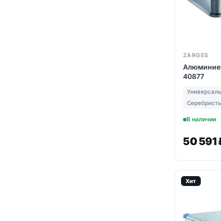
ZARGES
Алюминиев
40877
Универсал
Серебрист
В наличии
50 591
Хит