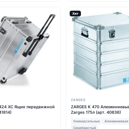
Хит
ZARGES
424 XC Ящик передвижной
ZARGES K 470 Алюминиевы
41814)
Zarges 175л (арт. 40836)
Универсальные
Алюминиевая
Серебристый