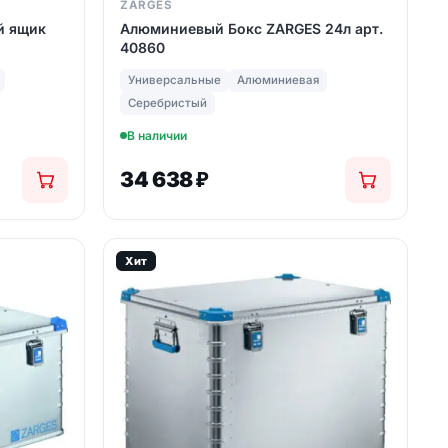
ZARGES
й ящик
Алюминиевый Бокс ZARGES 24л арт.
40860
Универсальные
Алюминиевая
Серебристый
В наличии
34 638
₽
Хит