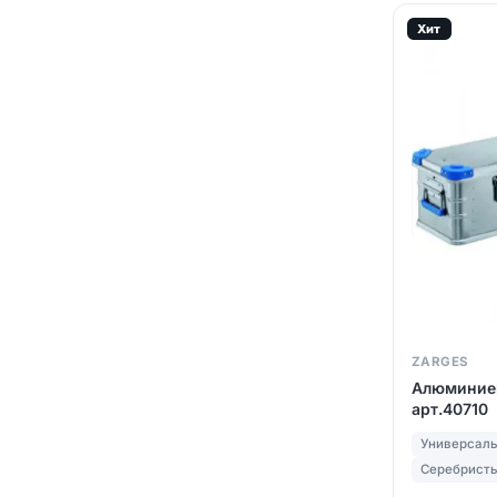
Хит
ZARGES
Алюминиев
арт.40710
Универсал
Серебрист