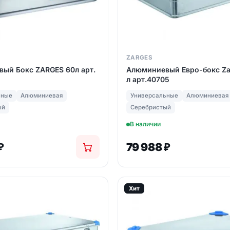
ZARGES
ый Бокс ZARGES 60л арт.
Алюминиевый Евро-бокс Za
л арт.40705
ьные
Алюминиевая
Универсальные
Алюминиевая
ый
Серебристый
В наличии
₽
79 988
₽
Хит