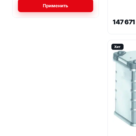
Применить
147 67
Хит