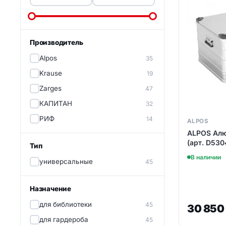
Лестницы с платформой
Ящики и контейнеры
Производитель
Аксессуары
Alpos
35
Колеса и ролики
Krause
19
Zarges
47
Хомуты для лесов
строительных
КАПИТАН
32
РИФ
14
Строительные леса
ALPOS
ALPOS Aл
(арт. D530
Тип
В наличии
универсальные
45
Назначение
для библиотеки
45
30 85
для гардероба
45