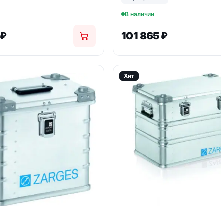
В наличии
1
₽
101 865
₽
Хит