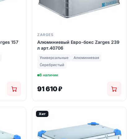
ZARGES
rges 157
Алюминиевый Евро-бокс Zarges 239
л арт.40706
Универсальные
Алюминиевая
Серебристый
В наличии
91 610
₽
Хит