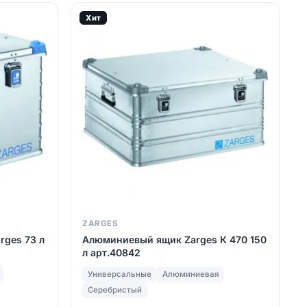
Хит
ZARGES
ges 73 л
Алюминиевый ящик Zarges К 470 150
л арт.40842
Универсальные
Алюминиевая
Серебристый