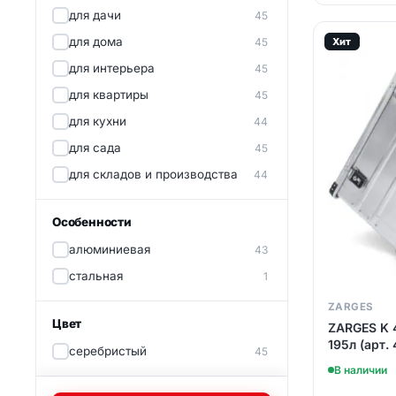
для дачи
45
для дома
Хит
45
для интерьера
45
для квартиры
45
для кухни
44
для сада
45
для складов и производства
44
Особенности
алюминиевая
43
стальная
1
ZARGES
Цвет
ZARGES K 
195л (арт. 
серебристый
45
В наличии