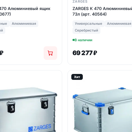
ZARGES
470 Алюминиевый ящик
ZARGES К 470 Алюминиевы
40677)
73л (арт. 40564)
ьные
Алюминиевая
Универсальные
Алюминиевая
ый
Серебристый
В наличии
₽
69 277
₽
Хит