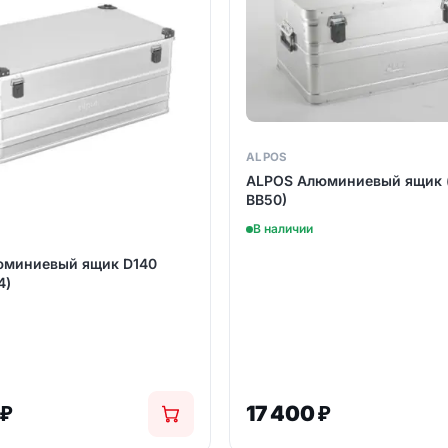
ALPOS
ALPOS Алюминиевый ящик (
BB50)
В наличии
юминиевый ящик D140
4)
0
₽
17 400
₽