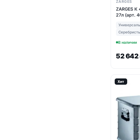
ZARGES
ZARGES К 
27л (арт. 
Универсал
Серебрист
В наличии
52 642
Хит