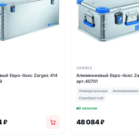
ZARGES
ый Евро-бокс Zarges 414
Алюминиевый Евро-бокс Za
9
арт.40701
Универсальные
Алюминиевая
Серебристый
В наличии
4
₽
48 084
₽