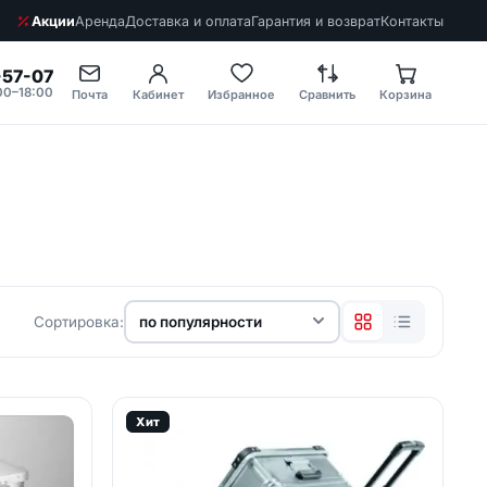
Акции
Аренда
Доставка и оплата
Гарантия и возврат
Контакты
-57-07
00–18:00
Почта
Кабинет
Избранное
Сравнить
Корзина
Сортировка:
Нужен подбор
Хит
оборудования?
Подберём модели и
рассчитаем стоимость под