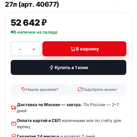
27л (арт. 40677)
52 642
₽
В наличии на складе
−
+
В корзину
Количество товара ZARGES К 470 Алюминиевый я
Купить в 1 клик
Нашли дешевле?
Подобрать аналог
Доставка по Москве — завтра.
По России — 2–7
дней
Оплата картой и СБП
наличными или по счёту для
юрлиц
Гарантия 24 месяца
и возврат 7 дней