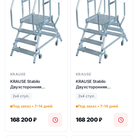
KRAUSE
KRAUSE
KRAUSE Stabilo
KRAUSE Stabilo
Двухсторонняя
Двухсторонняя
передвижная лестница с
передвижная лестница с
2х4 ступ.
2х4 ступ.
платформой 2Х4 ступ.
платформой 2Х4 ступ.
(арт. 821201)
(арт. 821201)
Под заказ • 7–14 дней
Под заказ • 7–14 дней
168 200
₽
168 200
₽