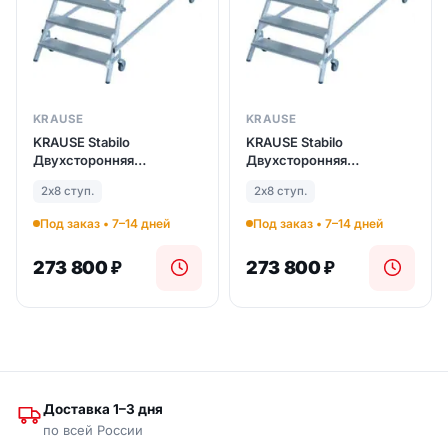
KRAUSE
KRAUSE
KRAUSE Stabilo
KRAUSE Stabilo
Двухсторонняя
Двухсторонняя
передвижная лестница с
передвижная лестница с
2х8 ступ.
2х8 ступ.
платформой 2Х8 ступ.
платформой 2Х8 ступ.
(арт. 821249)
(арт. 821249)
Под заказ • 7–14 дней
Под заказ • 7–14 дней
273 800
₽
273 800
₽
Доставка 1–3 дня
по всей России