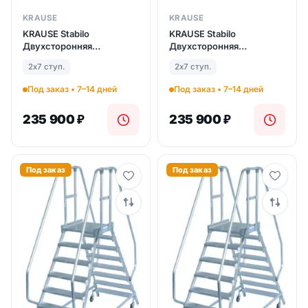
KRAUSE
KRAUSE
KRAUSE Stabilo
KRAUSE Stabilo
Двухсторонняя
Двухсторонняя
передвижная лестница с
передвижная лестница с
2х7 ступ.
2х7 ступ.
платформой 2Х7 ступ.
платформой 2Х7 ступ.
(арт. 821232)
(арт. 821232)
Под заказ • 7–14 дней
Под заказ • 7–14 дней
235 900
₽
235 900
₽
Под заказ
Под заказ