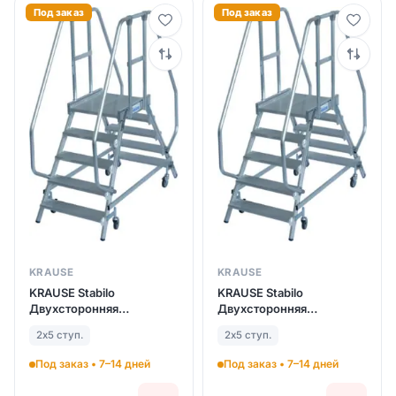
Под заказ
Под заказ
KRAUSE
KRAUSE
KRAUSE Stabilo
KRAUSE Stabilo
Двухсторонняя
Двухсторонняя
передвижная лестница с
передвижная лестница с
2х5 ступ.
2х5 ступ.
платформой 2Х5 ступ.
платформой 2Х5 ступ.
(арт. 821218)
(арт. 821218)
Под заказ • 7–14 дней
Под заказ • 7–14 дней