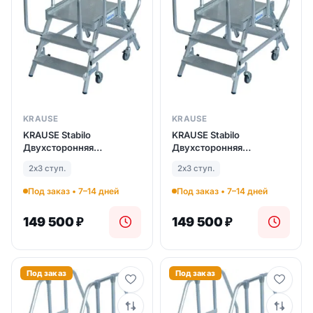
KRAUSE
KRAUSE
KRAUSE Stabilo
KRAUSE Stabilo
Двухсторонняя
Двухсторонняя
передвижная лестница с
передвижная лестница с
2х3 ступ.
2х3 ступ.
платформой 2Х3 ступ.
платформой 2Х3 ступ.
(арт. 821195)
(арт. 821195)
Под заказ • 7–14 дней
Под заказ • 7–14 дней
149 500
₽
149 500
₽
Под заказ
Под заказ