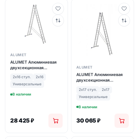
ALUMET
ALUMET Алюминиевая
двухсекционная
ALUMET
лестница широкий
ALUMET Алюминиевая
2х16 ступ.
2х16
профиль 2Х16 ступ. (арт.
двухсекционная
6216)
Универсальные
лестница широкий
2х17 ступ.
2х17
профиль 2Х17 ступ. (арт.
В наличии
6217)
Универсальные
В наличии
28 425
₽
30 065
₽