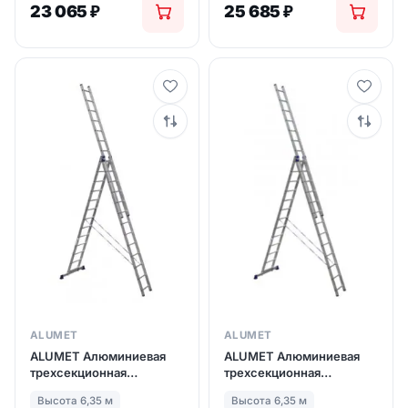
23 065
₽
25 685
₽
ALUMET
ALUMET
ALUMET Алюминиевая
ALUMET Алюминиевая
трехсекционная
трехсекционная
лестница-стремянка
лестница-стремянка
Высота 6,35 м
Высота 6,35 м
3Х13 ступ. (арт. 5313)
3Х13 ступ. (арт. 6313)