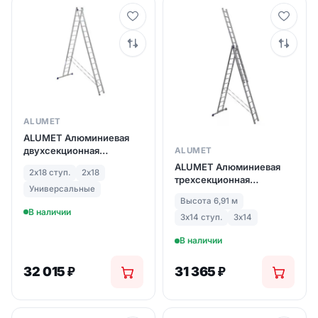
ALUMET
ALUMET Алюминиевая
двухсекционная
ALUMET
лестница широкий
ALUMET Алюминиевая
2х18 ступ.
2х18
профиль 2Х18 ступ. (арт.
трехсекционная
6218)
Универсальные
лестница-стремянка 3х14
Высота 6,91 м
ступ. (арт. 5314)
В наличии
3х14 ступ.
3х14
В наличии
32 015
₽
31 365
₽