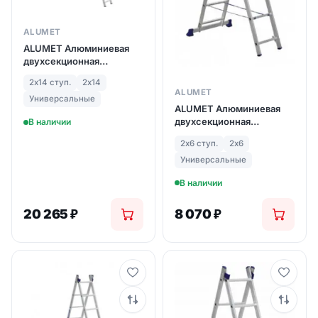
ALUMET
ALUMET Алюминиевая
двухсекционная
лестница 2Х14 ступ. (арт.
2х14 ступ.
2х14
5214)
ALUMET
Универсальные
ALUMET Алюминиевая
двухсекционная
В наличии
лестница 2Х6 ступ.
2х6 ступ.
2х6
(арт.5206)
Универсальные
В наличии
20 265
₽
8 070
₽