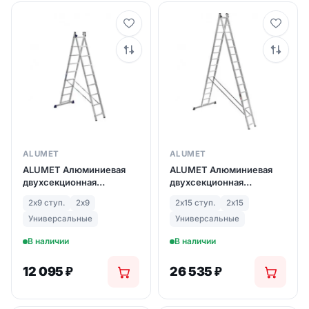
ALUMET
ALUMET
ALUMET Алюминиевая
ALUMET Алюминиевая
двухсекционная
двухсекционная
лестница 2Х9 ступ. (арт.
лестница широкий
2х9 ступ.
2х9
2х15 ступ.
2х15
5209)
профиль 2Х15 ступ. (арт.
6215)
Универсальные
Универсальные
В наличии
В наличии
12 095
₽
26 535
₽