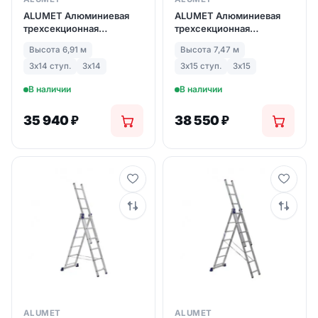
ALUMET Алюминиевая
ALUMET Алюминиевая
трехсекционная
трехсекционная
лестница-стремянка
лестница-стремянка
Высота 6,91 м
Высота 7,47 м
3Х14 ступ. (арт. 6314)
3Х15 ступ. (арт. 6315)
3х14 ступ.
3х14
3х15 ступ.
3х15
В наличии
В наличии
35 940
₽
38 550
₽
ALUMET
ALUMET