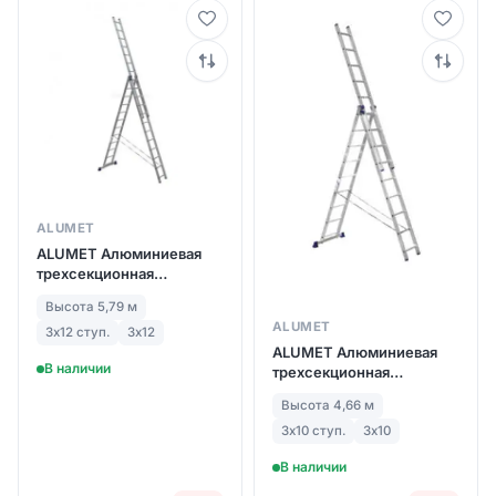
ALUMET
ALUMET Алюминиевая
трехсекционная
лестница-стремянка
Высота 5,79 м
(3Х12) ступ. (6312)
ALUMET
3х12 ступ.
3х12
ALUMET Алюминиевая
В наличии
трехсекционная
лестница-стремянка
Высота 4,66 м
3Х10 ступ. (арт. 5310)
3х10 ступ.
3х10
В наличии