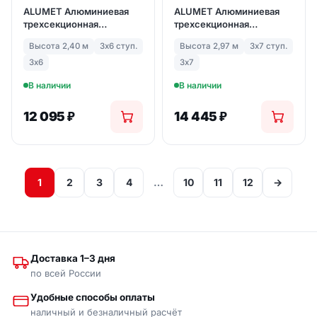
ALUMET Алюминиевая
ALUMET Алюминиевая
трехсекционная
трехсекционная
лестница-стремянка 3Х6
лестница-стремянка 3Х7
Высота 2,40 м
3х6 ступ.
Высота 2,97 м
3х7 ступ.
ступ. (арт. 5306)
ступ. (арт. 5307)
3х6
3х7
В наличии
В наличии
12 095
₽
14 445
₽
1
2
3
4
…
10
11
12
→
Доставка 1–3 дня
по всей России
Удобные способы оплаты
наличный и безналичный расчёт