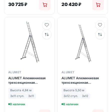
30 725
₽
20 420
₽
ALUMET
ALUMET
ALUMET Алюминиевая
ALUMET Алюминиевая
трехсекционная
трехсекционная
лестница-стремянка 3Х11
лестница-стремянка
Высота 4,94 м
Высота 5,50 м
ступ. (арт. 5311)
3Х12 ступ. (арт. 5312)
3х11 ступ.
3х11
3х12 ступ.
3х12
В наличии
В наличии