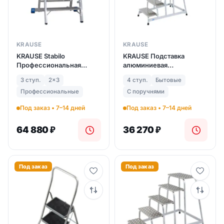
KRAUSE
KRAUSE
KRAUSE Stabilo
KRAUSE Подставка
Профессиональная
алюминиевая
подставка 3 ступ. (арт.
передвижная с поручнем
3 ступ.
2x3
4 ступ.
Бытовые
126078)
4 ступ. (арт. 805096)
Профессиональные
С поручнями
Под заказ • 7–14 дней
Под заказ • 7–14 дней
64 880
₽
36 270
₽
Под заказ
Под заказ