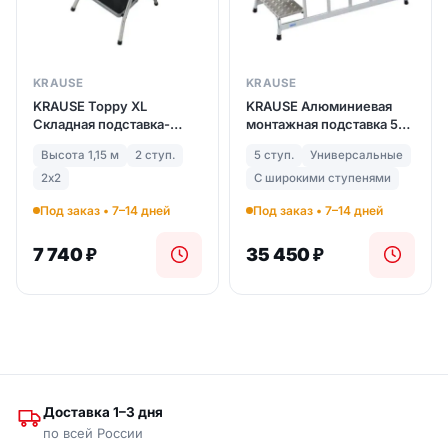
KRAUSE
KRAUSE
KRAUSE Toppy XL
KRAUSE Алюминиевая
Cкладная подставка-
монтажная подставка 5
стремянка Krause 2 ступ.
ступ. (арт. 805058)
Высота 1,15 м
2 ступ.
5 ступ.
Универсальные
(арт. 130860)
2х2
С широкими ступенями
Под заказ • 7–14 дней
Под заказ • 7–14 дней
7 740
₽
35 450
₽
Доставка 1–3 дня
по всей России