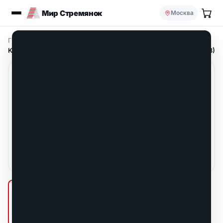
Мир Стремянок
Москва
Главная
/
Складные подставки
/
KRAUSE Treppy Двусторонняя складная подставка (арт. 130013)