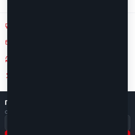
Доставка 1–3 дня
по всей России
Удобные способы оплаты
наличный и безналичный расчёт
Возврат 7 дней
без лишних вопросов
Скидки в личном кабинете
зарегистрированным клиентам — от 2,5%
Подпишитесь на акции и новинки
Скидки и подборки моделей — раз в неделю, без спама