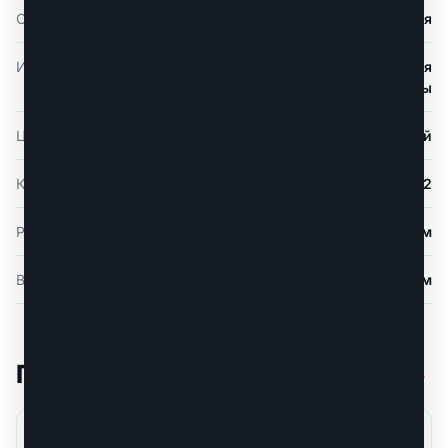
Особенности
двухсторонние, складная
Использование
для гардероба, для дачи, для дома, для
квартиры
Цвет
натуральный
Количество секций и ступеней
2х2
Рабочая высота до А
2,45 м
Высота площадки В
0,45 м
Похожие товары
Вся категория
Под заказ
Под заказ