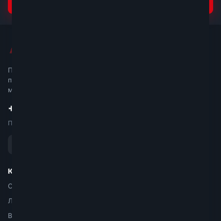
Подписаться
Мир Стремянок
Прямые поставки сертифицированной
продукции по всей России. Более 1000
моделей в наличии.
+7 499 399-57-07
Пн–Пт 9:00–18:00
Каталог
Стремянки
Лестницы
Вышки-туры