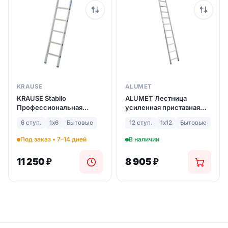
KRAUSE
ALUMET
KRAUSE Stabilo
ALUMET Лестница
Профессиональная
усиленная приставная
приставная лестница 6
односекционная HS1 12
6 ступ.
1х6
Бытовые
12 ступ.
1х12
Бытовые
перекл. (арт. 127013)
ступ. (арт. 6112)
Под заказ • 7–14 дней
В наличии
11 250
₽
8 905
₽