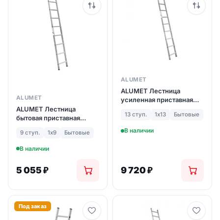
ALUMET
ALUMET Лестница
ALUMET
усиленная приставная
односекционная HS1 13
ALUMET Лестница
13 ступ.
1х13
Бытовые
ступ. (арт. 6113)
бытовая приставная
односекционная h1 9
В наличии
9 ступ.
1х9
Бытовые
ступ. (арт. 5109)
В наличии
5 055
₽
9 720
₽
Под заказ