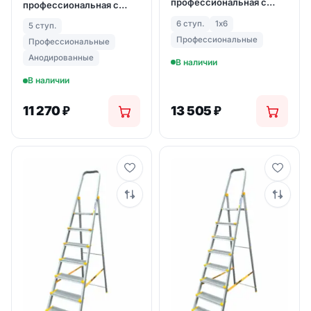
профессиональная с
профессиональная с
анодированным
анодированным
6 ступ.
1х6
5 ступ.
покрытием (арт. AS706)
покрытием (арт. AS705)
Профессиональные
Профессиональные
Анодированные
В наличии
В наличии
11 270
₽
13 505
₽