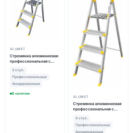
ALUMET
Стремянка алюминиевая
профессиональная с
анодированным
3 ступ.
покрытием (арт. AS703)
Профессиональные
Анодированные
В наличии
ALUMET
Стремянка алюминиевая
профессиональная с
анодированным
4 ступ.
покрытием (арт. AS704)
Профессиональные
Анодированные