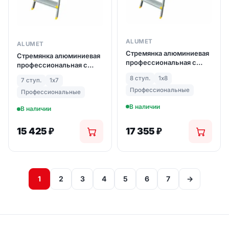
ALUMET
ALUMET
Стремянка алюминиевая
Стремянка алюминиевая
профессиональная с
профессиональная с
анодированным
анодированным
8 ступ.
1х8
покрытием (арт. AS708)
7 ступ.
1х7
покрытием (арт. AS707)
Профессиональные
Профессиональные
В наличии
В наличии
15 425
₽
17 355
₽
1
2
3
4
5
6
7
→