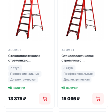
ALUMET
ALUMET
Стеклопластиковая
Стеклопластиковая
стремянка с
стремянка с
органайзером ALUMET
органайзером ALUMET
7 ступ.
8 ступ.
SF 7 ступ. (арт. 1007)
SF 8 ступ. (арт. 1008)
Профессиональные
Профессиональные
Диэлектрическая
Диэлектрическая
В наличии
В наличии
13 375
₽
15 095
₽