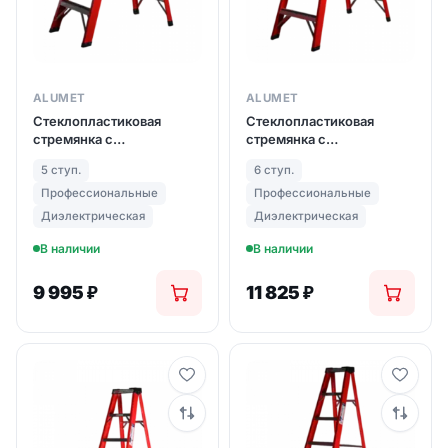
ALUMET
ALUMET
Стеклопластиковая
Стеклопластиковая
стремянка с
стремянка с
органайзером ALUMET
органайзером ALUMET
5 ступ.
6 ступ.
SF 5 ступ. (арт. 1005)
SF 6 ступ. (арт. 1006)
Профессиональные
Профессиональные
Диэлектрическая
Диэлектрическая
В наличии
В наличии
9 995
₽
11 825
₽