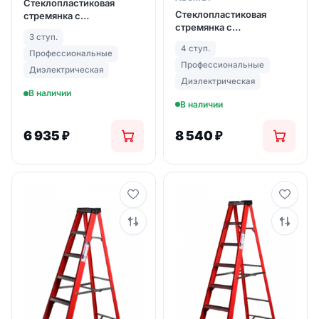
Стеклопластиковая
Стеклопластиковая
стремянка с
стремянка с
органайзером ALUMET
3 ступ.
органайзером ALUMET
SF 3 ступ. (арт. 1003)
4 ступ.
SF 4 ступ. (арт. 1004)
Профессиональные
Профессиональные
Диэлектрическая
Диэлектрическая
В наличии
В наличии
6 935
₽
8 540
₽