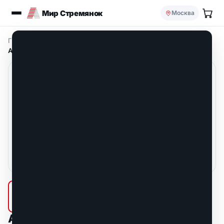
Мир Стремянок
Москва
Главная
/
Алюминиевые ящики и боксы Alpos
/
ALPOS Aлюминиевый ящик D455 (арт. D5310)
ALPOS Aлюминиевый ящик D455