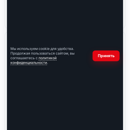
(арт. C520006)
Нет в наличии
23 000
₽
14 200
₽
Нет
Нет
Мы используем cookie для удобства.
Продолжая пользоваться сайтом, вы
Принять
соглашаетесь с
политикой
конфиденциальности
.
ALPOS
ALPOS
ALPOS Aлюминиевый
ALPOS Aлюминиевый
ящик B70 (арт. B5102)
ящик D29 (арт. D5300)
Нет в наличии
Нет в наличии
14 200
₽
12 400
₽