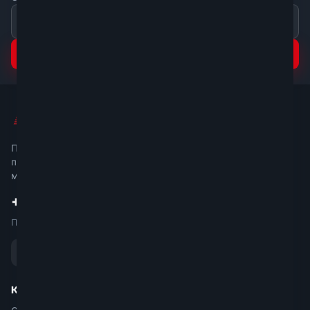
Подписаться
Мир Стремянок
Прямые поставки сертифицированной
продукции по всей России. Более 1000
моделей в наличии.
+7 499 399-57-07
Пн–Пт 9:00–18:00
Каталог