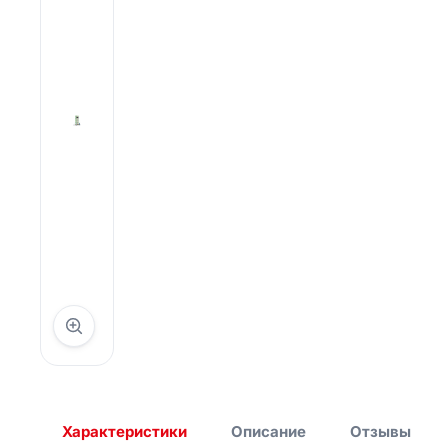
Специальные лестницы
Лестницы с платформой
Ящики и контейнеры
Аксессуары
Колеса и ролики
Хомуты для лесов
строительных
Строительные леса
Характеристики
Описание
Отзывы