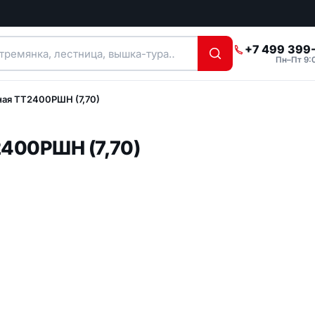
+7 499 399
Пн–Пт 9:
ная ТТ2400РШН (7,70)
orized
все товары
2400РШН (7,70)