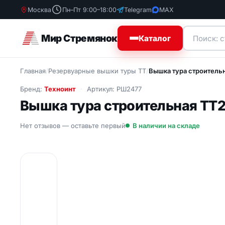
Москва
Пн–Пт 9:00–18:00
Telegram
MAX
Мир Стремянок
Каталог
Главная
/
Резервуарные вышки туры ТТ
/
Вышка тура строитель
Uncategorized
Uncateg
Бренд:
Техноинт
Артикул: РШ2477
Смотреть 
Стремянки
Вышка тура строительная ТТ
Лестницы
Нет отзывов — оставьте первый
В наличии на складе
Лестницы подставки
Вышки-туры
Строительные подмости
алюминиевые
Шарнирные лестницы