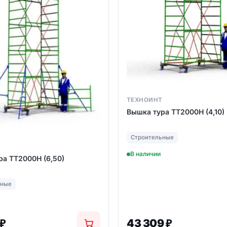
ТЕХНОИНТ
Вышка тура ТТ2000Н (4,10)
Строительные
Т
В наличии
ра ТТ2000Н (6,50)
ьные
₽
43 309
₽