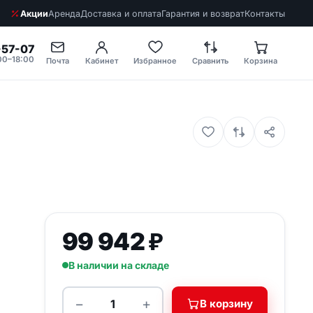
Акции
Аренда
Доставка и оплата
Гарантия и возврат
Контакты
-57-07
00–18:00
Почта
Кабинет
Избранное
Сравнить
Корзина
99 942
₽
Нужен подбор
В наличии на складе
оборудования?
Подберём модели и
−
+
В корзину
Количество товара Вышка тура строительная ТТ
рассчитаем стоимость под