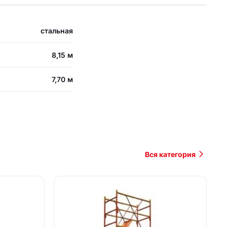
стальная
8,15 м
7,70 м
Вся категория