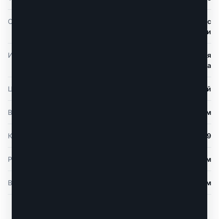
Особенности
с лотком, с площадкой, с поручнями, с
роликами
Использование
для библиотеки, для дачи, для дома, для
складов и производства
Цвет
чёрный
Высота
3,20 м
Количество секций и ступеней
2х9
Рабочая высота до А
4,10 м
Высота площадки В
2,10 м