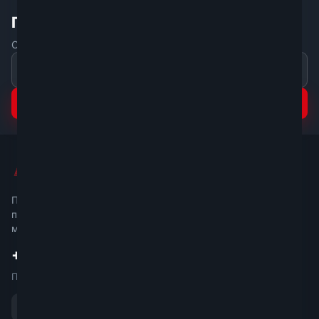
Подпишитесь на акции и новинки
Скидки и подборки моделей — раз в неделю, без спама
Подписаться
Мир Стремянок
Прямые поставки сертифицированной
продукции по всей России. Более 1000
моделей в наличии.
+7 499 399-57-07
Пн–Пт 9:00–18:00