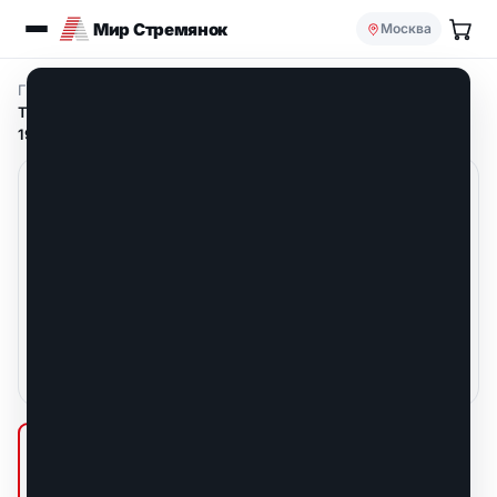
Мир Стремянок
Москва
Главная
/
Профессиональные стремянки
/
TAURUS TME Алюминевая стремянка с поручнем 9 ступ. (арт.
193209)