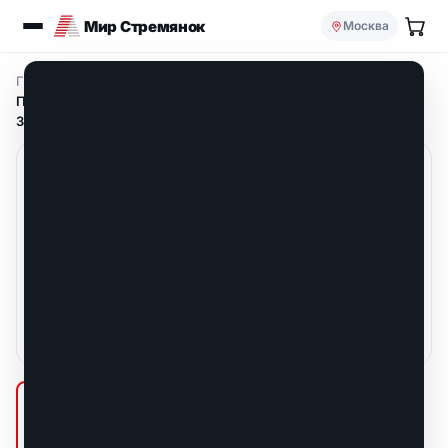
Мир Стремянок
Москва
Главная
/
Стремянки телескопические алюминиевые
/
Профессиональная телескопическая лестница-стремянка
3.80 м 2х6 ступ.