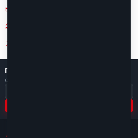
Удобные способы оплаты
наличный и безналичный расчёт
Возврат 7 дней
без лишних вопросов
Скидки в личном кабинете
зарегистрированным клиентам — от 2,5%
Подпишитесь на акции и новинки
Скидки и подборки моделей — раз в неделю, без спама
Подписаться
Мир Стремянок