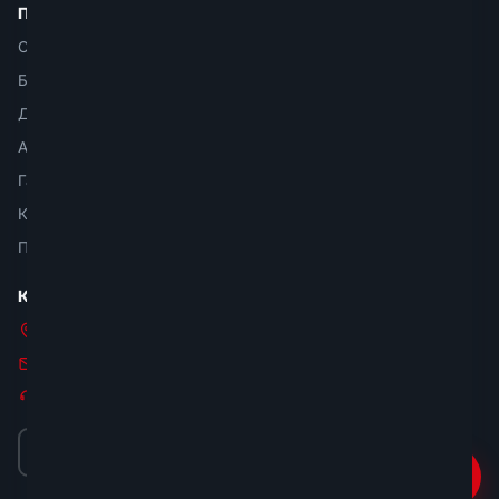
Покупателям
О магазине
Блог
Доставка и оплата
Аренда оборудования
Гарантия и возврат
Контакты
Политика конфиденциальности
Контакты
г. Москва, пос. Восточный, ул. Западная, д. 6, стр. 18
01vvk@bk.ru
Консультация и подбор моделей
Заказать звонок