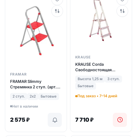
KRAUSE
KRAUSE Corda
Свободностоящая
FRAMAR
бытовая стремянка 3
Высота 1,25 м
3 ступ.
ступ. (арт. 000712)
FRAMAR Slimmy
Бытовые
Стремянка 2 ступ. (арт.
137)
Под заказ • 7–14 дней
2 ступ.
2х2
Бытовые
Нет в наличии
2 575
₽
7 710
₽