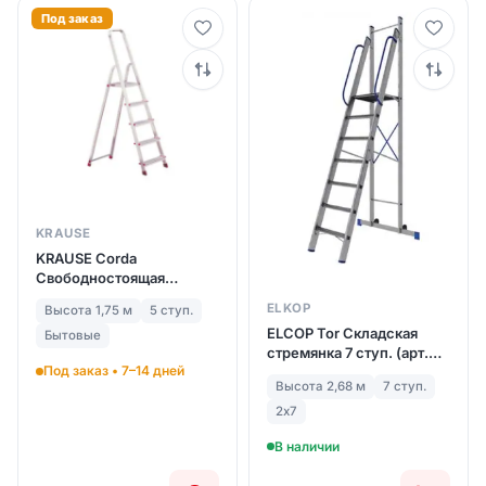
Под заказ
KRAUSE
KRAUSE Corda
Cвободностоящая
бытовая стремянка 5
ELKOP
Высота 1,75 м
5 ступ.
ступ.(арт. 000729)
ELCOP Tor Складская
Бытовые
стремянка 7 ступ. (арт.
Под заказ • 7–14 дней
707)
Высота 2,68 м
7 ступ.
2х7
В наличии