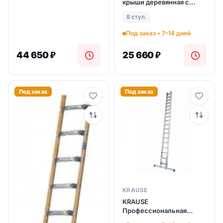
крыши деревянная с
алюм. ступенями 8 ступ.
8 ступ.
(арт. 804204)
Под заказ • 7–14 дней
44 650
₽
25 660
₽
Под заказ
Под заказ
KRAUSE
KRAUSE
Профессиональная
трехсекционная