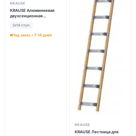
KRAUSE
KRAUSE Алюминиевая
двухсекционная
лестница выдвигаемая
2х14 ступ.
тросом 2Х14 ступ. (арт.
030511)
Под заказ • 7–14 дней
KRAUSE
KRAUSE Лестница для