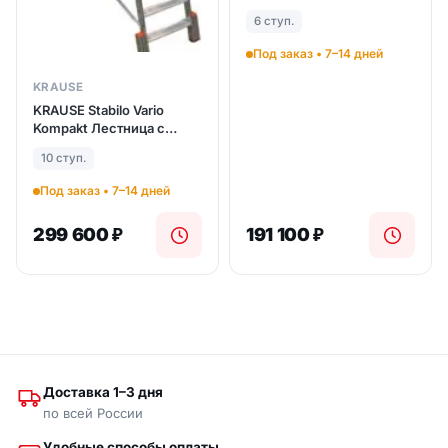
передвижная лестница с
6 ступ.
платформой 6 ступ. (арт.
821164)
Под заказ • 7–14 дней
KRAUSE
KRAUSE Stabilo Vario
Kompakt Лестница с
платформой 10 ступ.
10 ступ.
траверса 1365 (арт.
833167)
Под заказ • 7–14 дней
299 600
₽
191 100
₽
Доставка 1–3 дня
по всей России
Удобные способы оплаты