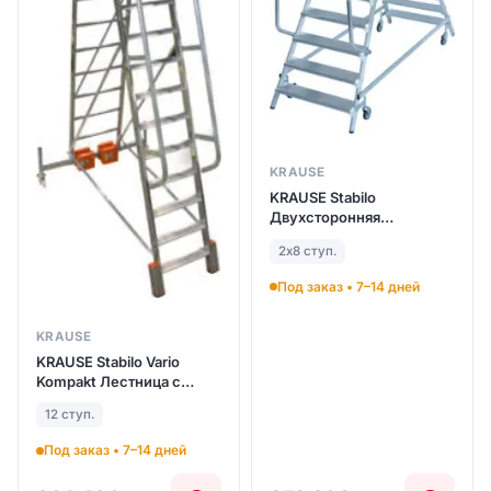
KRAUSE
KRAUSE Stabilo
Двухсторонняя
передвижная лестница с
2х8 ступ.
платформой 2Х8 ступ.
(арт. 821249)
Под заказ • 7–14 дней
KRAUSE
KRAUSE Stabilo Vario
Kompakt Лестница с
платформой 12 ступ.
12 ступ.
траверса 1365 (арт.
833174)
Под заказ • 7–14 дней