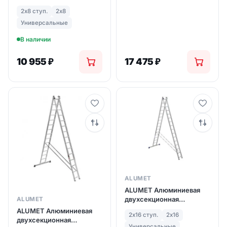
лестница 2Х8 ступ. (арт.
2х8 ступ.
2х8
5208)
Универсальные
В наличии
10 955
₽
17 475
₽
ALUMET
ALUMET Алюминиевая
двухсекционная
ALUMET
лестница широкий
ALUMET Алюминиевая
2х16 ступ.
2х16
профиль 2Х16 ступ. (арт.
двухсекционная
6216)
Универсальные