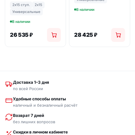
лестница широкий
2х15 ступ.
2х15
профиль 2Х15 ступ. (арт.
В наличии
6215)
Универсальные
В наличии
26 535
₽
28 425
₽
Доставка 1–3 дня
по всей России
Удобные способы оплаты
наличный и безналичный расчёт
Возврат 7 дней
без лишних вопросов
Скидки в личном кабинете