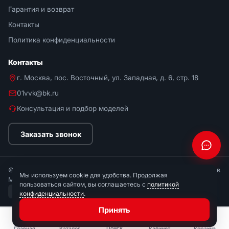
Гарантия и возврат
Контакты
Политика конфиденциальности
Контакты
г. Москва, пос. Восточный, ул. Западная, д. 6, стр. 18
01vvk@bk.ru
Консультация и подбор моделей
Заказать звонок
© 2026 Мир Стремянок. Интернет-магазин стремянок и лестниц в
Мы используем cookie для удобства. Продолжая
Москве.
пользоваться сайтом, вы соглашаетесь с
политикой
МИР
СБП
Visa
Mastercard
По счёту
конфиденциальности
.
Принять
Поиск
Главная
Каталог
Кабинет
Корзина